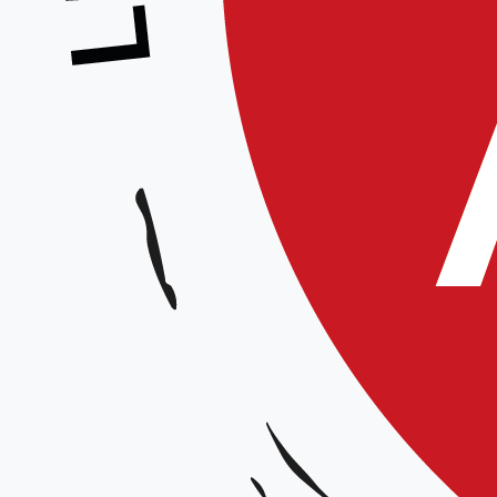
https://fr-fr.facebook.com/amien
Aikicam Cercle des Arts
Gymnase Gustave Charpentier 8
https://www.facebook.com/peo
Martiaux-dAmiens/1000770676
USAO Aïkido Arras
Rue Beauffort 62000 Arras
https://www.facebook.com/p/Ai
Baisieux Arts Martiaux