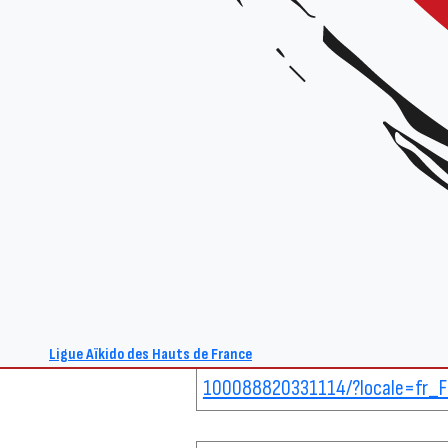
Espace Suzanne Régnier - 280 c
https://baisieuxartsmartiaux.fr/
Aïkido Beauquesne
29 Place Publique 80600 Beauqu
https://aikido-beauquesne.fr
Aïkido Club de Beauvais
1 rue Marcelle Guedelin 60000 B
https://www.facebook.com/p/A
Ligue Aïkido des Hauts de France
100088820331114/?locale=fr_