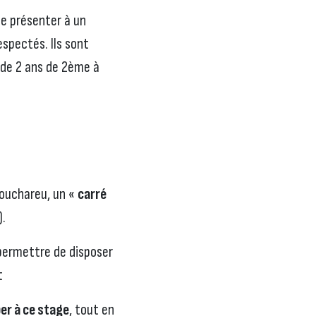
e présenter à un
spectés. Ils sont
s de 2 ans de 2ème à
Bouchareu, un «
carré
).
 permettre de disposer
t
er à ce stage
, tout en