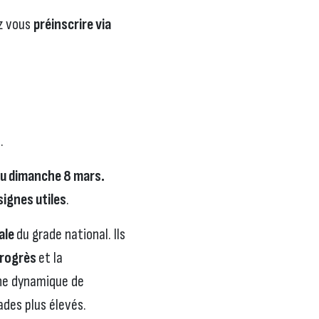
ez vous
préinscrire via
.
 au dimanche 8 mars.
signes utiles
.
ale
du grade national. Ils
rogrès
et la
une dynamique de
ades plus élevés.