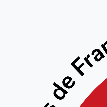
AS
GENE
LIGUE 