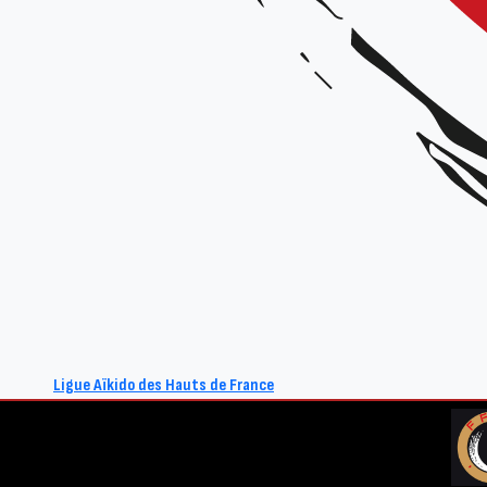
https://youtu.be/t0lROIwnjd0
Pouvoir qui doit être signé du Pré
Pouvoir_AG_Ligue_HDF_24-25
Téléchar
REVENIR À LA LISTE DES ACTUALITÉS
Ligue Aïkido des Hauts de France