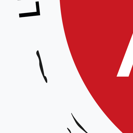
Accueil à partir de 14h00 pour l
Pour rappel, chaque club devra avo
et réglé la cotisation club à la L
de la cotisation club à la Ligue se
De même les représentants de clu
renouvelés leur licence 2024-202
Nous comptons sur la présence eff
par définition mandaté par son clu
Générale de la Ligue, a un empêche
représenté, soit par son enseigna
Directeur ; mais il est important q
voix de ses licenciés, donc des at