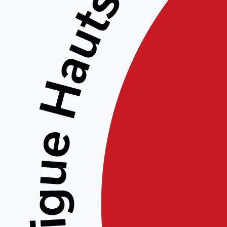
Les Assemblées Générales Extraordi
auront lieu :
le Samedi 2 novembre 2024 à 14
Au dojo du complexe sportif du co
Rue de la Chapelle 80 260 VILL