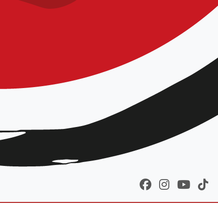
Télécharger
er alinéa de l
‘article R.
 de ceux-ci avec tout le
pour tenir une
A.G.
se des nouveaux statuts,
it partie intégrante des
 le Préfet a bien été
sur l’ajout d’une annexe