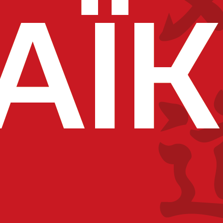
onfortant le respect des principes de la République a posé l’o
dations de souscrire un contrat d’engagement républicain 
s, obtenir une reconnaissance d’utilité publique
.
t républicain comprend sept engagements, qui visent d’une
, égalité et fraternité mais également de dignité humaine ai
 part à ne pas remettre en cause le caractère laïque de la Ré
atteinte à l’ordre public
.
at d’engagement républicain disponible via ce lien :