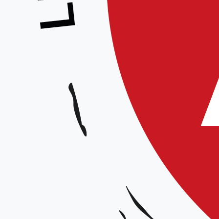
La loi du 24 août 2021 c
associations et les fon
recevoir des subvention
Le contrat d’engagemen
les principes de liberté
la République et d’autre
de toute action portant 
Voici un modèle du contr