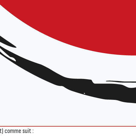
rat_d_engagement_republicain_conforme_au_decret_d_application-2-1
er le
Contrat d’Engagement Républicain
à ses statuts (derni
), ce qui implique en conséquence d’apporter une modification
fication des statuts suivant les articles y relatifs (quorum 
er à la modification, déclaration à la Préfecture avec remi
 etc.).
e modifiés pour ajouter l’annexe en indiquant que celle-ci fa
on à faire à la Préfecture sera le seul moyen de démontrer que
 du club.
 aux clubs d’apporter dans leurs statuts un dernier article 
nt) comme suit :