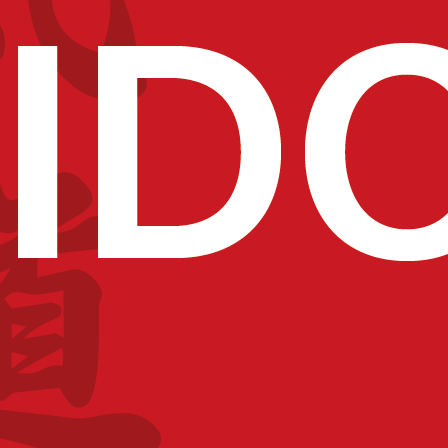
bligation pour les
(CER) pour pouvoir
 part à faire respecter
nsi que les symboles de
publique et à s’abstenir