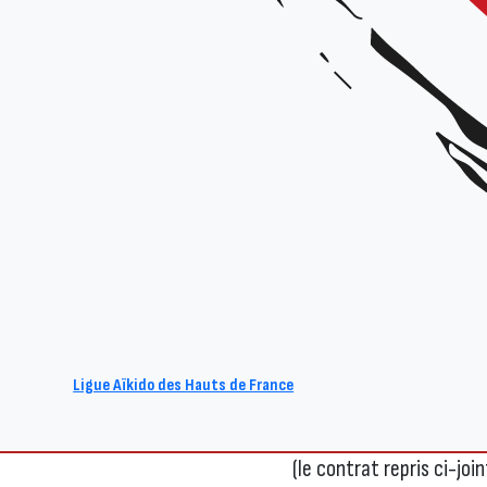
2023-02-27 modele_de_cont
COMMENT FAIRE ?
Les clubs doivent annex
121-3 du code du sport
processus lié à une modi
extraordinaire
et procéd
réception d’un récépissé,
Ces derniers doivent êtr
statuts, et la déclarati
informé de l’engagement
Ligue Aïkido des Hauts de France
Ainsi, nous recommandons
(le contrat repris ci-joi