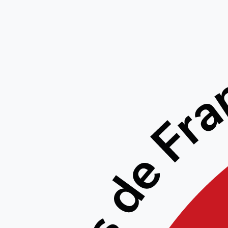
De n
ré