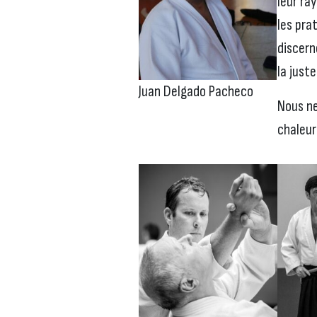
leur ra
les pra
discern
la juste
Juan Delgado Pacheco
Nous ne
chaleu