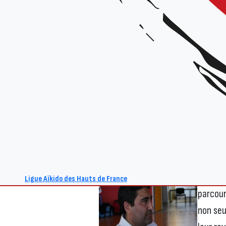
Nous so
cinq no
Carolin
Yohann 
Caroline Guichet
Madelei
Ces pra
été nom
& Grade
réunion
Leurs n
Ligue Aïkido des Hauts de France
parcour
non seu