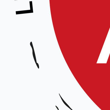
le 12/
De nouveaux juges r
L’équip
s’étoffe