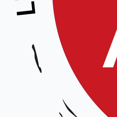
École des Cadres – Guillaume Colonge
Animé par :
Guillaume Colonge CEN 6° dan
Thème : « la relation avec le partenaire »
Date et horaires :
Samedi 23 mars 2024 de 9h30 à 12h / de 15h à 18h
Lieu : D
ojo Hervé Lienard, 110 avenue Winston Churchill à Arras
Organisateur :
Ligue Hauts-de-France