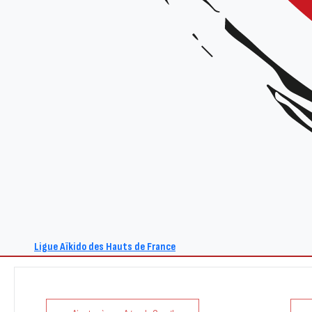
Tarif :
25€ la journée / 15€ la 1/2 journée / gratuit pour les inscrits à l’École des Cadres 
Renseignements :
Site : www.aikido-hdf.fr
E-mail : act@aikido-hdf.fr
Ligue Aïkido des Hauts de France