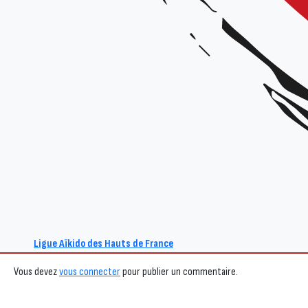
+ Ajouter à mon Agenda Google
L'événement est terminé.
Événement précédent
Laisser un commentaire
Ligue Aïkido des Hauts de France
Vous devez
vous connecter
pour publier un commentaire.