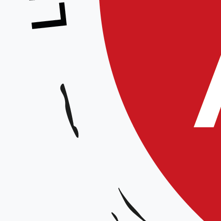
Examen 1°dan – 2°dan
Date et horaires :
Le 05 février 2022
Lieu :
Dojo Grimonprez, complexe sportif « Claude Dhinin », 258 rue Pompidou, 56110 La 
Organisateur
: Ligue des Hauts-de-France