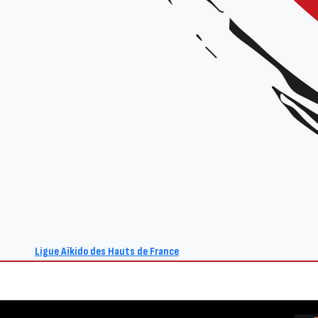
Événement précédent
Laisser un commentaire
Vous devez
vous connecter
pour publier un commentaire.
Ligue Aïkido des Hauts de France