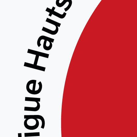
Tarif :
60€
Renseignements :
Site : www.aikido-hdf.fr
E-mail : act@aikido-hdf.fr