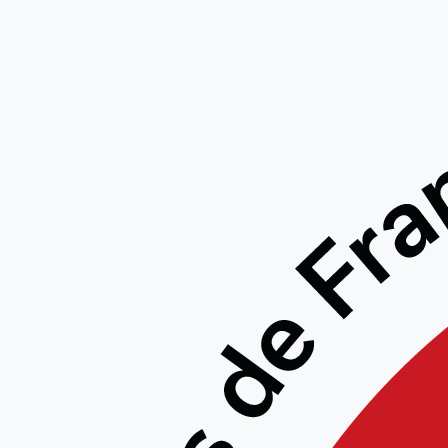
Formation Self Défense – Didier Fais – 
6e Dan
Animé par :
Didier Fais et Christophe Balsan tous deux 6e Dan
Date et horaires :
24-26 novembre 2023
Lieu :
Dojo de Waziers, Salle Maurice Thorez, All. Georges Larue, 59119 Waziers
Organisateur :
Aïkido Club de Waziers