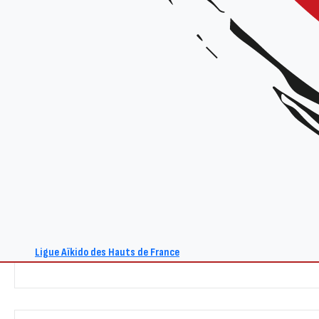
Tarif :
20€
Renseignements :
Site : www.aikido-hdf.fr
E-mail : act@aikido-hdf.fr
+ Ajouter à mon Agenda Google
Ligue Aïkido des Hauts de France