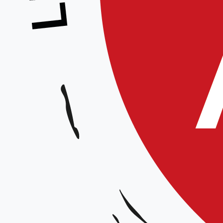
Stage Préparation 1° & 2° dan
Animé par :
Équipe technique régionale
Participation à la journée souhaitée – Ouvert à partir du 2e Kyu
Date et horaires :
Samedi 18 avril 2026 de 9h30 à 12h15 / 15h15 à 18h00
Lieu :
Dojo Lille Fives, complexe sportif Defaucompret 4 rue Parmentier (entrée rue du Long
Organisateur :
Ligue Hauts-de-France