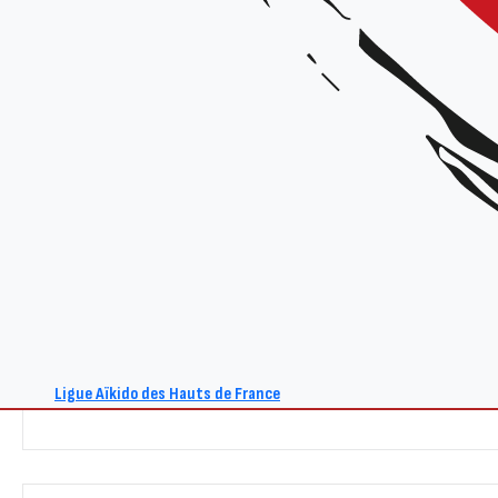
Tarif :
15€
Renseignements :
Site : www.aikido-hdf.fr
E-mail : act@aikido-hdf.fr
+ Ajouter à mon Agenda Google
Ligue Aïkido des Hauts de France