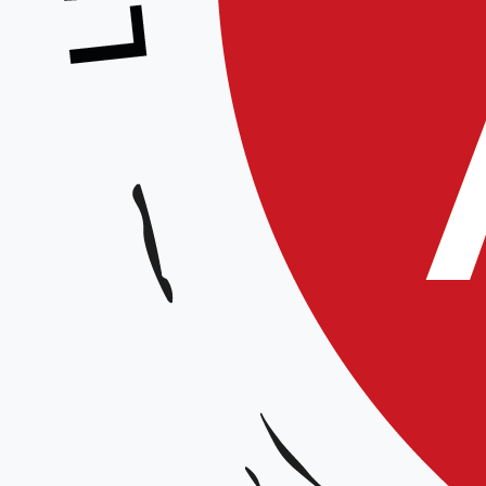
Préparation 1° et 2° dan
Animé par :
Équipe technique régionale
Participation à la journée souhaitée
Date et horaires :
Samedi 25 janvier 2025 de 9h30 à 12h15 / 15h15 à 18h
Lieu :
Dojo du complexe sportif du collège, rue de la Chapelle 80 260 Villers Bocage
Organisateur :
Ligue Hauts-de-France