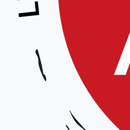
Préparation Dan – Animé par l’équipe te
Stage préparation dan Picardie 1
Animateurs :
Equipe technique régionale
Date et horaires :
samedi 23 octobre 2021 de 9h30 à 12h15 et de 15h15 à 18h
Lieu :
Dojo Régional d’Amiens, 2 rue Lescouvé 80000 Amiens
Organisateurs :
Ligue HDF