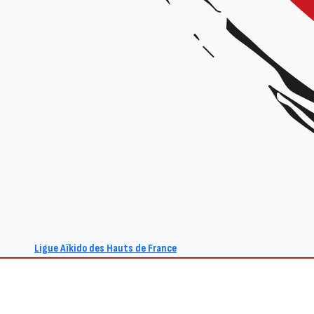
Prix
: 15€
+ Ajouter à mon Agenda Google
L'événement est terminé.
Ligue Aïkido des Hauts de France