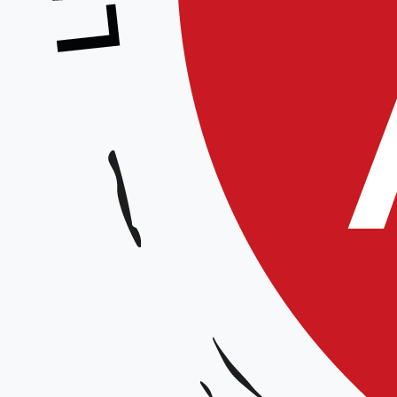
Stage Aïkido / Kenjutsu / Iaïdo
Animé par :
Date et horaires :
Samedi 26 octobre 2024
Lieu :
Dojo La Grenouillère, rue Marx Dormoy 80 480 SALEUX
Organisateur :
Ligue Hauts-de-France
Tarif :