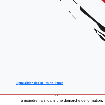
Stage Brevet Fédéral (1/3) – Équi
Dumoulin
Animateurs :
l’Équipe Technique Régionale et Marion Dumoulin
Date et horaires :
le 11 décembre 2021 de 9h00 à 12h00 et de 15h00 à 1
Lieu
: Salle Pierre de Coubertin, rue Mirabeau 59420 Mouvaux
Organisateur :
La Ligue des Hauts-de-France
Prix
: gratuit (si inscrits au BF, à l’École des Cadres ou vient faire le rôle d’
Ligue Aïkido des Hauts de France
la Ligue organise à partir de cette saison une parti
Ceci constitue une opportunité pour les clubs et le
à moindre frais, dans une démarche de formation.