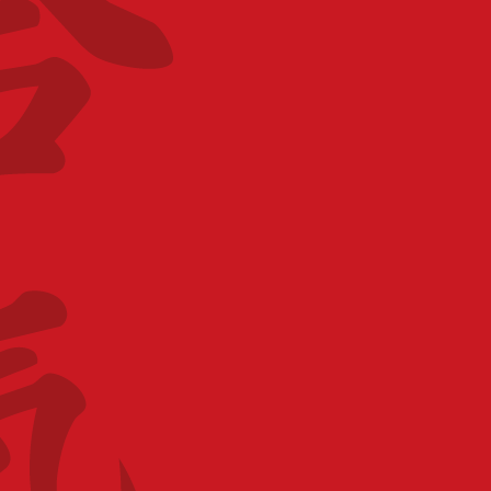
LIEU
Salle Pierre de Coubertin à Mouvaux
Salle Pierre de Coubertin Rue Mirabeau 59420
Mouvaux
CATÉGORIE
Stage BF
ORGANISATEUR
Ligue Haut-de-France
PARTAGEZ CET ÉVÉNEMENT