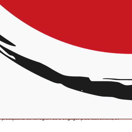
pe Technique régionale et Marion
8h00
élèves)
e de la
formation au Brevet Fédéral
sur son territoire.
s pratiquants de la région de s’engager plus facilement, et