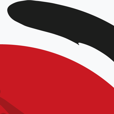
DATE
Déc 11 2021
Expiré!
HEURE
9h00 - 18h00