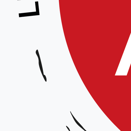
Stage Brevet Fédéral (1/3) – Équipe Tec
et Marion Dumoulin
Animateurs :
l’Équipe Technique Régionale et Marion Dumoulin
Date et horaires :
le 11 décembre 2021 de 9h00 à 12h00 et de 15h00 à 18h00
Lieu
: Salle Pierre de Coubertin, rue Mirabeau 59420 Mouvaux
Organisateur :
La Ligue des Hauts-de-France