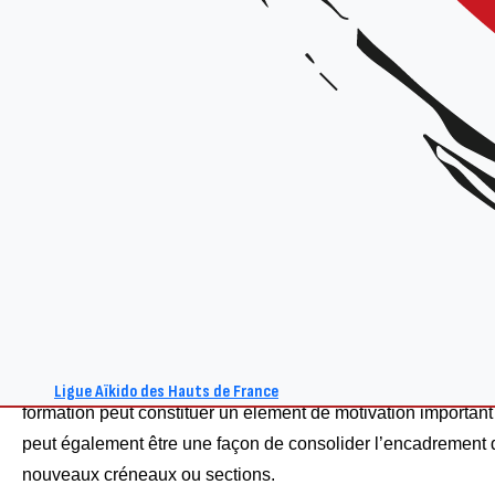
Prix
: gratuit (si inscrits au BF, à l’École des Cadres ou vient faire le rôle d’élèves)
la Ligue organise à partir de cette saison une partie de la
fo
sur son territoire. Ceci constitue une opportunité pour les clu
région de s’engager plus facilement, et à moindre frais, da
formation.
Le Brevet Fédéral atteste de la capacité d’un pratiquant à en
la responsabilité d’un club à titre bénévole. Il est attribué sa
l’issue d’un cycle de formation et d’un examen.
Dans la période toute particulière que nous traversons, envi
Ligue Aïkido des Hauts de France
formation peut constituer un élément de motivation important
peut également être une façon de consolider l’encadrement du
nouveaux créneaux ou sections.