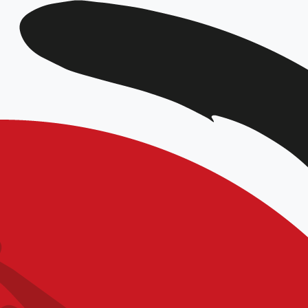
DATE
Mar 22 2025
Expiré!
HEURE
9h00 - 18h00