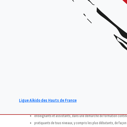
Stage brevet fédéral
Animé par :
Équipe technique régionale
Date et horaires :
Samedi 22 mars 2025 de 9h à 12h / 15h à 18h
Lieu :
Complexe Sportif de la Porte d’Arras, rue d’Arras, 59500 Douai
Organisateur :
Ligue Hauts-de-France
Tarif :
gratuit – inscription sur place
Ce stage est consacré à la formation au Brevet Fédéral mais il est bien ouve
candidats au Brevet Fédéral et leurs tuteurs
Ligue Aïkido des Hauts de France
candidats & titulaires du Brevet d’Initiateur Fédéral, notamment d
attribution
enseignants et assistants, dans une démarche de formation contin
pratiquants de tous niveaux, y compris les plus débutants, de façon 