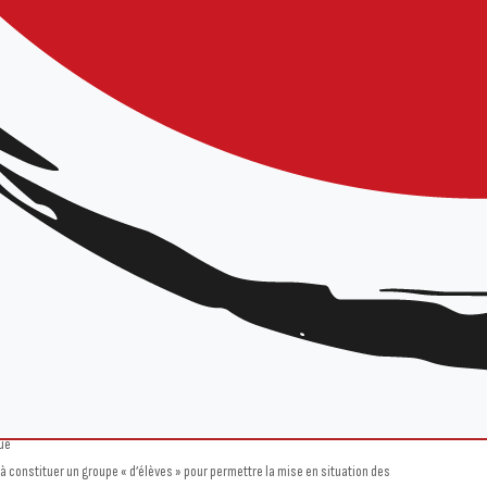
rt à tous les pratiquants :
ans l’optique du renouvellement pour la saison 2025-2026 ou d’une première
ue
à constituer un groupe « d’élèves » pour permettre la mise en situation des