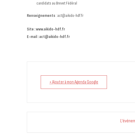
candidats au Brevet Fédéral
Renseignements
: act@aikido-hdf.fr
Site : www.aikido-hdf.fr
E-mail : act@aikido-hdf.fr
+ Ajouter à mon Agenda Google
L'événe