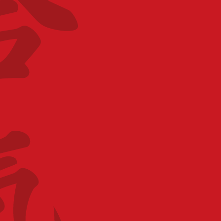
LIEU
Aïkido Club DE DOUAI (Porte d'Arras, rue
d'Arras)
Rue d'Arras 59000 Douai
CATÉGORIE
Stage BF
ORGANISATEUR
Ligue Haut-de-France
PARTAGEZ CET ÉVÉNEMENT