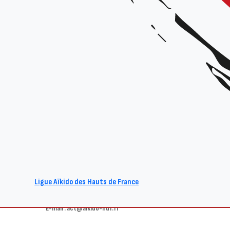
Stage Brevet Fédéral
Animé par :
Équipe Technique Régionale
Date et horaires :
Samedi 21 mars 2026 de 9h à 12h / 15h à 18h
Dojo du complexe sportif de l’Oise Picarde
, rue du
Lieu :
Organisateur :
Ligue Hauts-de-France
Tarif :
gratuit
Renseignements :
Ligue Aïkido des Hauts de France
Site : www.aikido-hdf.fr
E-mail : act@aikido-hdf.fr