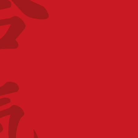
LIEU
Breteuil Aïkido Club
DOJO SIVOM de Breteuil, rue du général Leclerc,
60120 Breteuil
CATÉGORIE
Stage BF
PARTAGEZ CET ÉVÉNEMENT