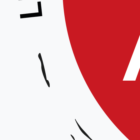
Stage Brevet Fédéral
Animé par :
Équipe technique régionale
Date et horaires :
Samedi 11 janvier 2025 de 9h à 12h / 15h à 18h
Lieu :
D
ojo Sivom de Breteuil, rue du Général Leclerc 60120 Breteuil
Organisateur :
Ligue Hauts-de-France
Tarif :
gratuit