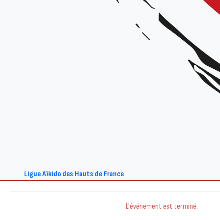
Renseignements :
Site : www.aikido-hdf.fr
E-mail : act@aikido-hdf.fr
+ Ajouter à mon Agenda Google
Ligue Aïkido des Hauts de France
L'événement est terminé.