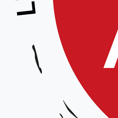
Stage Commission technique – Équipe 
régionale
Animateur :
Équipe technique régionale
Date et horaires :
Le 10 décembre, 15h-18h
Lieu :
Dojo de Neuville en Ferrain, 8 allée des Sports – 59 960
Organisateur :
Aïkido club de Neuville en Ferrain