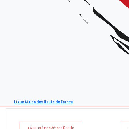
Tarif :
10€
Renseignements :
Site : www.aikido-hdf.fr
E-mail : act@aikido-hdf.fr
Ligue Aïkido des Hauts de France
+ Ajouter à mon Agenda Google