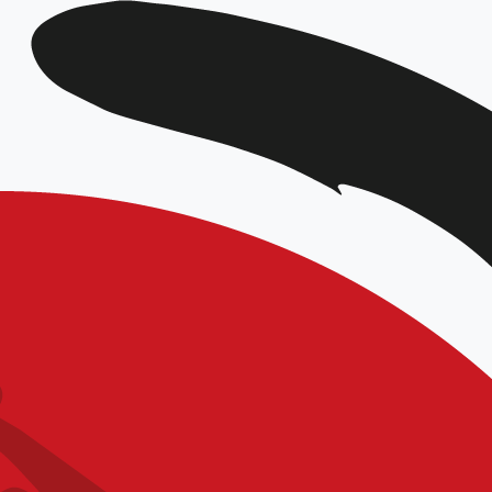
DATE
Déc 09 2023
Expiré!
LIEU
Gymnase de Compiègne
Gymnase Robida 1 bis, rue Rouget de Lisle
60200 Compiègne