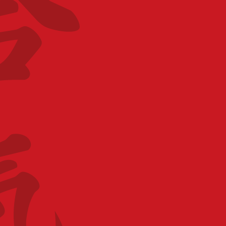
CATÉGORIE
Stage pour tous
ORGANISATEUR
CID Picardie
PARTAGEZ CET ÉVÉNEMENT