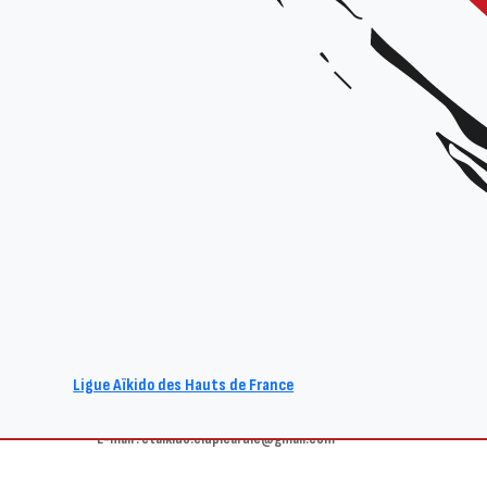
Stage de Brahim Si Guesmi
Animé par :
Brahim Si Guesmi
Date et horaires :
Samedi 9 décembre 2023 de 9h30 à 12h / 15h-17h30
Lieu :
Gymnase de Compiègne, rue Rouget de Lisle à Compiègne
Organisateur :
Aïkido Club de Compiègne
Tarif :
15€ la journée / 25€ la journée
Renseignements :
Ligue Aïkido des Hauts de France
Site : www.aikido-hdf.fr
E-mail : ctaikido.cidpicardie@gmail.com