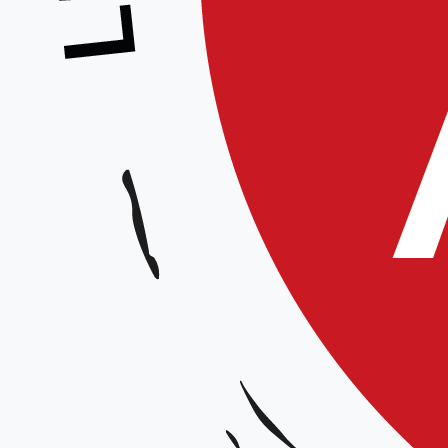
Stage enfants – Équipe technique régi
Animateur :
Sandrine BIER – 2e dan
Date et horaires :
Le 15 octobre, de 15h à 17h
Lieu :
Dojo de Villers Bocage
Organisateur :
Aïkido club de Bocage
Tarif :
5€