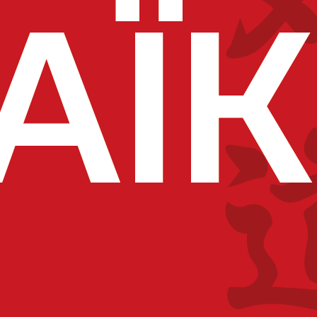
yelles-lès-Seclin – Claire Ruga, Youlika