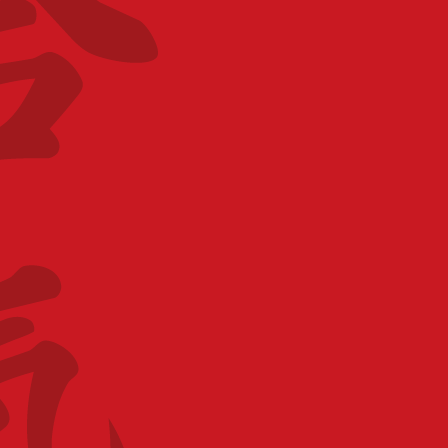
TARIF
1.00 €
CATÉGORIE
Stage arme
ORGANISATEUR
FFAB
PARTAGEZ CET ÉVÉNEMENT