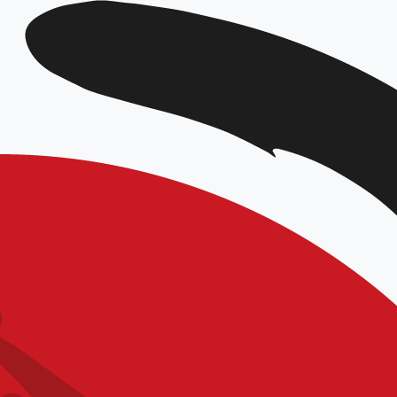
DATE
Juil 08 2022
Expiré!
HEURE
19h00 - 21h00