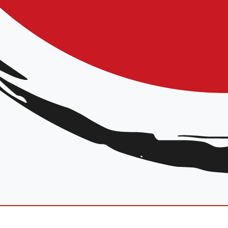
lles-lès-Seclin