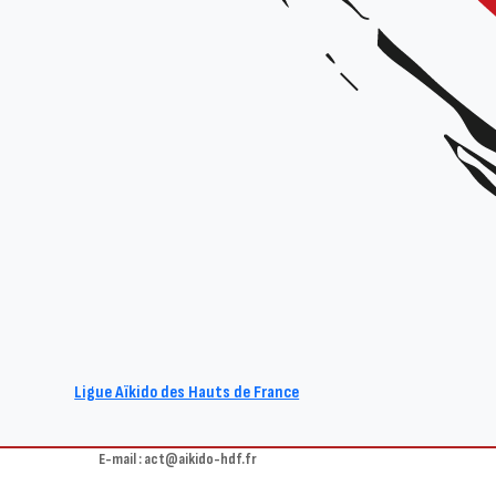
Michalski & Cédric Chort
Animateur :
Claire RUGA, Youlika MICHALSKI & Cédric CHORT
Date et horaires :
Le 8 juillet 19h00 à 21h00
Lieu :
Centre d’Animation Municipal – 18, Rue de Wattignies – 59139 Noye
Organisateur :
Aïkido club de Noyelles-lès-Seclin
Tarif :
Prix libre (à partir d’1€ / demi-journée).
Renseignements :
Ligue Aïkido des Hauts de France
Site : www.aikido-noyelles.fr
E-mail : act@aikido-hdf.fr