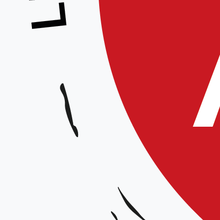
Stage pour tous – Xavier DUFAU, 6° dan
Animé par :
Xavier Dufau, 6° dan
Date et horaires :
Samedi 25 mai et 2024 de 9h30 à 12h / de 15h à 17h30 et dimanche 2
Lieu :
Samedi 25 mai :
D
ojo Sivom de Breteuil – rue du Général Leclerc 
Dimanche 26 mai :
D
ojo du Coliseum, rue Caumartin 80000 Amien