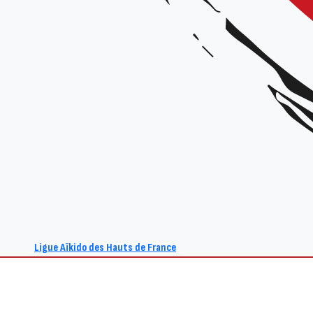
Organisateur :
CID Picardie
Tarif :
15€ la 1/2 journée / 25€ la journée / 30€ le stage complet
Inscriptions sur place – Licence à jour
Renseignements :
Site : www.aikido-hdf.fr
E-mail :
ctaikido.cidpicardie@gmail.com
/ 06 03 52 65 64
Ligue Aïkido des Hauts de France