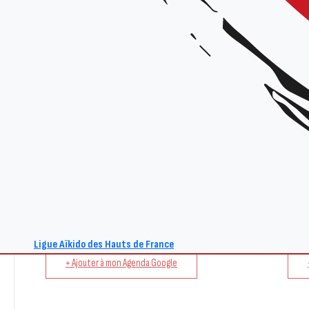
Tarif :
25€ la journée / 15€ la 1/2 journée / gratuit pour les inscrits à l’École des Cadres 
Renseignements :
Site : www.aikido-hdf.fr
E-mail : act@aikido-hdf.fr
Co-voiturage :
https://www.yeswecarevent.com/events/event?id=1104
Ligue Aïkido des Hauts de France
+ Ajouter à mon Agenda Google