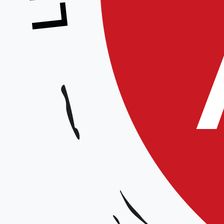
Stage École des Cadres
Animé par :
Équipe Technique Régionale
Thèmes :
Date et horaires :
Samedi 12 avril 2025 de 9h30 à 12h / de 15h à 17h30
Lieu :
Dojo Hervé Lienard, 110 avenue Winston Churchill à Arras
Organisateur :
Ligue Hauts-de-France