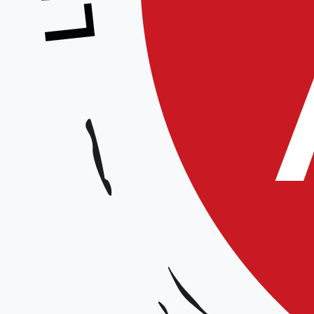
Stage pour tous
Animé par :
Équipe Technique Régionale
Date et horaires :
Samedi 30 mai 2026 de 15h00 à 17h30
Lieu :
Dojo Grimonprez, complexe sportif « Claude Dhinin », 258 rue Pompidou 59110 La 
Organisateur :
Ligue Hauts-de-France
Tarif :
15 €