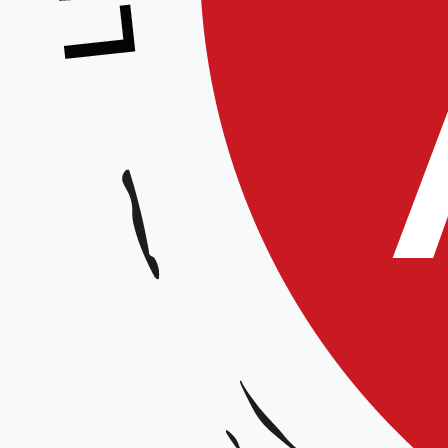
Stage pour tous
Animé par :
Dominique Massias 5°dan
Date et horaires :
Samedi 07 février 2026 de 15h00 à 17h30
Lieu :
Allée Georges Delfosse 59130 Lambersart
Organisateur :
Ligue Hauts-de-France
Tarif :
15 €