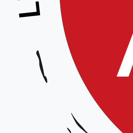
Stage pour tous
Animé par :
Équipe Technique Régionale
Date et horaires :
Samedi 29 novembre 2025 de 15h00 à 17h30
Lieu :
D
ojo du complexe sportif de l’Oise Picarde de Breteuil, rue du 
Organisateur :
Ligue Hauts-de-France
Tarif :
15€