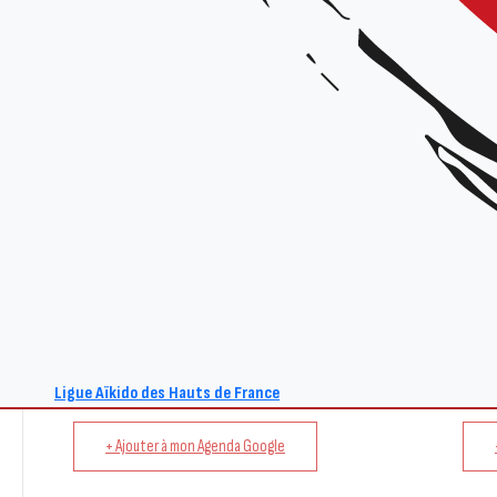
Lieu :
Centre d’Animation Municipal, 18 rue de Wattignies, 59139 Noyelles les Seclin
Organisateur :
Ligue Hauts-de-France
Tarif :
25€ la journée / 15€ la 1/2 journée / gratuit pour les inscrits à l’École des Cadres 
Renseignements :
Site : www.aikido-hdf.fr
E-mail : act@aikido-hdf.fr
Ligue Aïkido des Hauts de France
+ Ajouter à mon Agenda Google