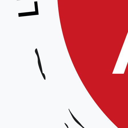
Stage École des Cadres
Animé par :
Équipe Technique Régionale
Thèmes :
Prévention et gestion des risques
Rôle et fonction d’Aïte
Date et horaires :
Samedi 8 février 2025 de 9h30 à 12h / de 15h à 18h