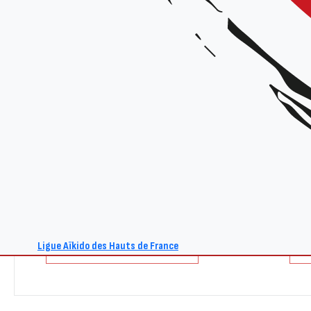
Date :
Lundi 21 février 2022
Horaires
:
19h30 à 21h30
Lieu :
Dojo de Douai – 355, Quai Devigne 59500 Douai
Tarifs
: Gratuit
Organisateur :
CID-FA
Ligue Aïkido des Hauts de France
+ Ajouter à mon Agenda Google