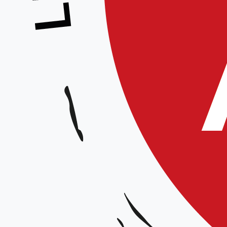
STAGE INTERCLUBS
Animateurs :
Julien DHUY ACT 4ème Dan et Jean-Phillipe WAHL ACT 5ème Dan