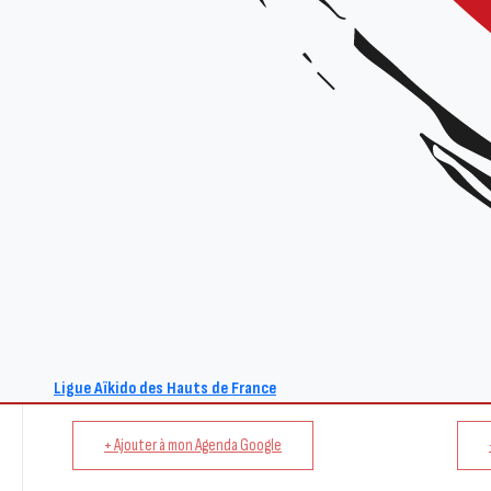
Renseignements :
Site : www.aikido-hdf.fr
E-mail : act@aikido-hdf.fr
Ligue Aïkido des Hauts de France
+ Ajouter à mon Agenda Google