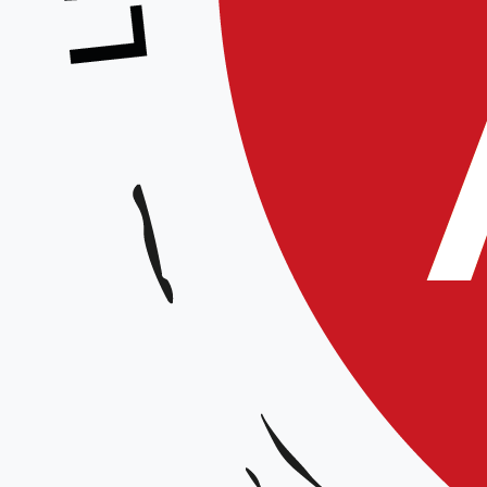
Prépa Dan – Équipe Technique Régional
Animé par :
Équipe technique régionale
Date et horaires :
Samedi 27 janvier 2024 de 9h30 à 12h15 / de 15h15 à 18h
Lieu :
Cité des Sports 15-19 rue Amédée Prouvost, Wattrelos
Organisateur :
Ligue Hauts-de-France
Tarif :
15€