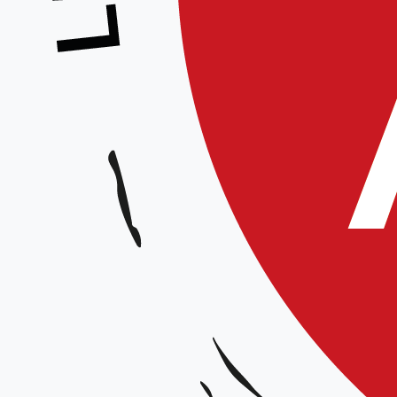
Stage enfants – Équipe Technique Régi
Animé par :
Equipe technique régionale
Date et horaires :
Samedi 14 octobre 2023
Lieu :
DOJO SIVOM de Breteuil, rue du général Leclerc, 60120 Breteuil
Organisateur :
Aïkido Club de Breteuil
Tarif :
5€