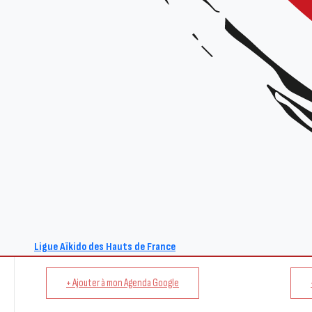
Renseignements :
Site : www.aikido-hdf.fr
E-mail : act@aikido-hdf.fr
Ligue Aïkido des Hauts de France
+ Ajouter à mon Agenda Google