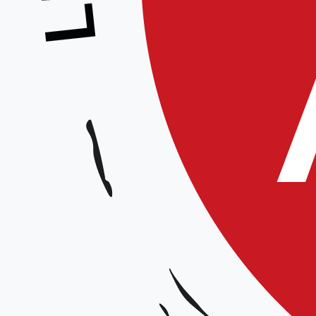
Stage démonstration d’aïkido enfants
Animateurs :
Thomas Manceaux, Marc Loonis et Wendy Desmulliez
Date et horaires :
Le 29 janvier 2022 de 14h00 à 16h00
Lieu :
Dojo de Mouvaux, Complexe Pierre de Coubertin rue Mirabeau 59420 Mouvaux
Organisateur :
CID Flandres-Artois
Prix
: Gratuit
Le stage démonstration d’aïkido enfants permettra la sélection des enfants pour le stage