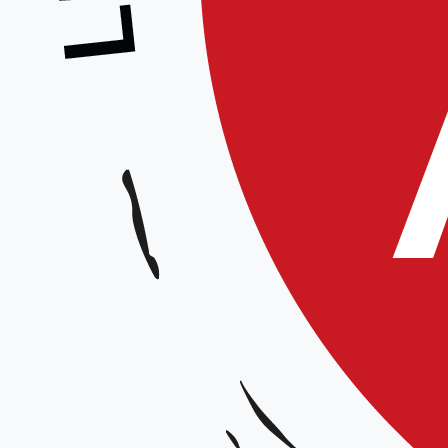
Stage enfants – Manuel Ruiz, 4° dan
Animé par :
Manuel Ruiz, 4° dan
Date et horaires :
Samedi 30 mars 2024 de 15h à 17h30
Lieu :
D
ojo du gymnase Albert Robida, rue Rouget de Lisle 60200 C
Organisateur :
CID Picardie
Tarif :
5€
Inscription sur place – licence à jour
Renseignements :
Site : www.aikido-hdf.fr
E-mail :
ctaikido.cidpicardie@gmail.com
/ 06 03 52 65 64