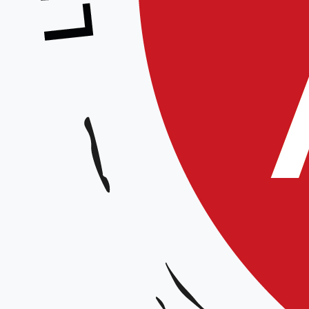
Stage fédéral – Hubert Audra
Animateur :
Hubert Audra 6° dan
Date et horaires :
le 12 mars 2022 / horaires à confirmer
Lieu :
Centre d’Animation Municipal, 18 rue de Wattignies Noyelles Les Seclin
Organisateur :
CID Flandres-Artois
Prix :
15 €