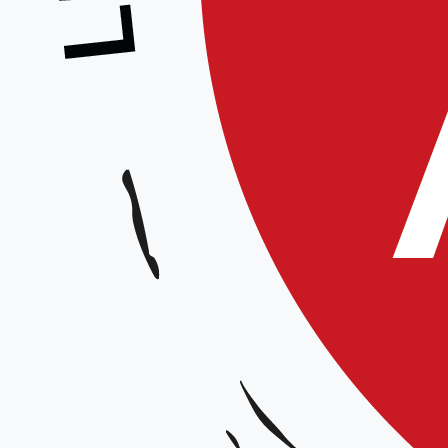
Stage Ados
Animé par :
Équipe Technique Régionale
Date et horaires :
Samedi 28 mars 2026 de 14h30 à 16h30 / 16h30 – 17h00 : Goûter
Lieu :
Complexe Pierre Coubertin, 35 rue Mirabeau 59 420 MOUVAUX
Organisateur :
Ligue Hauts-de-France
Tarif :
5 €,la première participation puis gratuit pour tout les stages suivants. Gratuit po