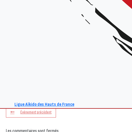
+ Ajouter à mon Agenda Google
L'événement est terminé.
Ligue Aïkido des Hauts de France
Événement précédent
Les commentaires sont fermés.