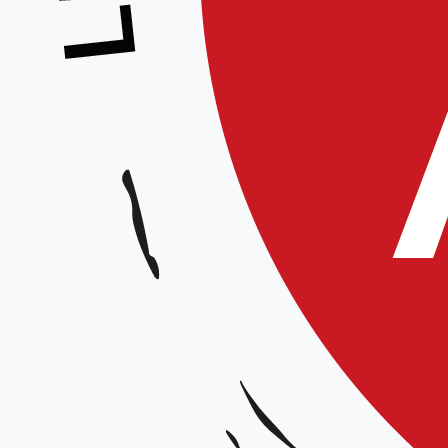
Stage Ados
Animé par :
Équipe Technique Régionale
Date et horaires :
Samedi 28 mars 2026 de 14h30 à 16h30 / 16h30 – 17h00 : Goûter
Lieu :
Complexe Pierre Coubertin, 35 rue Mirabeau 59 420 MOUVAUX
Organisateur :
Ligue Hauts-de-France
Tarif :
5 €,la première participation puis gratuit pour tout les stages suivants. Gratuit po