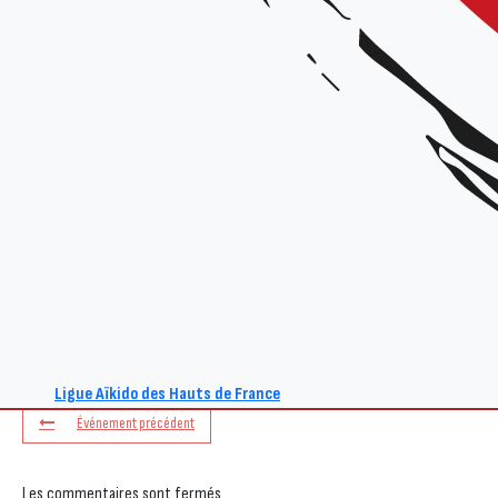
+ Ajouter à mon Agenda Google
L'événement est terminé.
Ligue Aïkido des Hauts de France
Événement précédent
Les commentaires sont fermés.