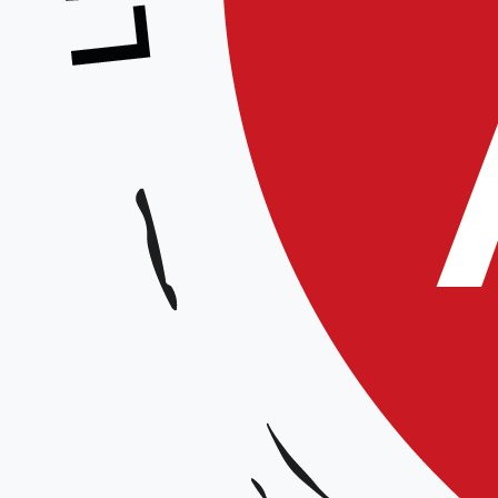
Stage jeunes – Saleux
Date et horaires :
Samedi 26 avril 2025 de 10h à 12h00
Animé par :
Étienne DELAIRE, 3° dan, Brevet Fédéral
Lieu :
Complexe sportif dojo La Grenouillère, rue Marx Dormoy 80 480 SALEUX
Organisateur :
Ligue Hauts-de-France
Tarif :
5€