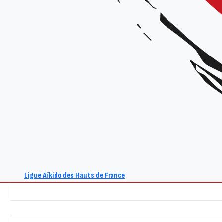
Renseignements :
Site : www.aikido-hdf.fr
E-mail : contact@aikido-hdf.fr
+ Ajouter à mon Agenda Google
Ligue Aïkido des Hauts de France