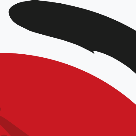
DATE
Mar 08 - 09 2025
Expiré!
HEURE
9h30 - 12h00