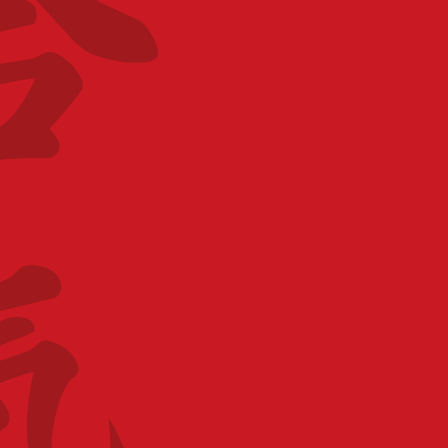
TARIF
30.00 €
LIEU
Dojo Villers Bocage
Dojo du Complexe sportif du Collège rue de la
Chapelle 80260 Villers Bocage
CATÉGORIE
Stage fédéral
ORGANISATEUR
Ligue Haut-de-France