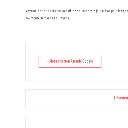
Attention
: il ne sera pas possible de s’inscrire le jour même pour le
rep
pour toute demande en urgence.
+ Ajouter à mon Agenda Google
L'événe