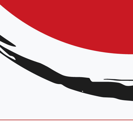
bert Dalessandro – Shihan CEN, 7e
9 mars 2025 (9h30 – 12h)
rs Bocage