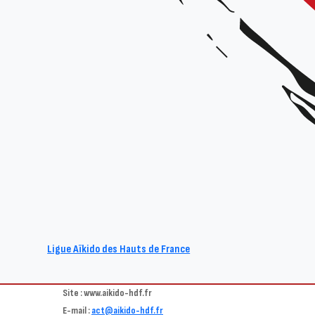
Stage National CEN en Ligue – Ro
dan
Animé par :
Robert Dalessandro -Shihan CEN, 7e dan
Date et horaires :
le samedi 8 mars 2025 (9h30 – 18h+) et le dimanche 
Lieu :
Dojo du complexe sportif du collège, rue de la Chapelle 80 260 Ville
Organisateur :
Ligue Hauts-de-France
Tarif :
30€ le stage complet, 20€ la demi-journée
Vous pouvez vous préinscrire au stage
en suivant ce lien
.
Ligue Aïkido des Hauts de France
Renseignements :
Site : www.aikido-hdf.fr
E-mail :
act@aikido-hdf.fr