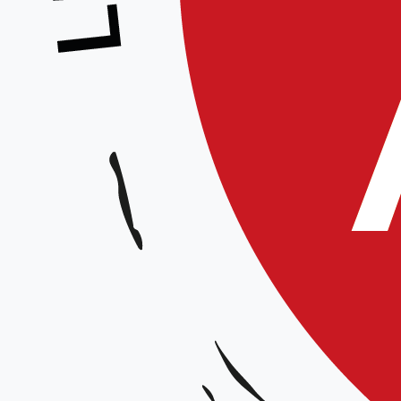
Stage National CEN en Ligue – Équipe t
régionale
Animateur :
Jean-Paul Moine (7e dan) et Hubert Audra (6e dan)
Date, horaires et lieux :
Les 21 et 22 janvier 2023
Samedi matin : 9h30-12h
Stage réservé aux enseignants, assistants et futurs enseignants.
Dojo de Beauval (6 rue de Créqui 80630 – Beauval)