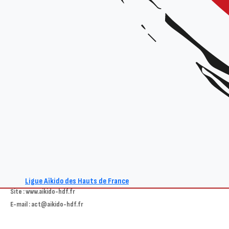
Samedi après-midi : 15h-17h30
Stage pour tous
À partir de 18h
: passages de grades Aikikai
Dojo de Villers Bocage (dojo complexe sportif du collège, rue de la Chapelle – 802
Dimanche matin : 9h30-12h
Stage pour tous
Dojo de Villers Bocage
Organisateur :
Aïkido club de Villers-Bocage
Tarif :
15€
Renseignements :
Ligue Aïkido des Hauts de France
Site : www.aikido-hdf.fr
E-mail : act@aikido-hdf.fr