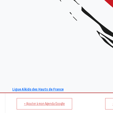
Tarif : 15€
pour les enseignants et futurs enseignants ainsi que tous les pratiquants in
Gratuit
pour les enfants
Renseignements :
Site : www.aikido-hdf.fr
E-mail : act@aikido-hdf.fr
Ligue Aïkido des Hauts de France
+ Ajouter à mon Agenda Google