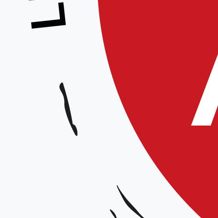
Stage National enseignants jeunes – Fa
Animateur :
Fabrice Cast
Date et horaires :
Le 26 novembre de 9h30 à 12h puis de 15h à 17h
Le 27 novembre de 9h30 à 12h
Lieu :
Salle Maurice Thorez, Allée Georges Larue – Waziers
Organisateur :