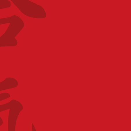
LIEU
Salle Pierre de Coubertin à Mouvaux
Salle Pierre de Coubertin Rue Mirabeau 59420
Mouvaux
CATÉGORIE
Stage pour tous
ORGANISATEUR
Ligue Haut-de-France
PARTAGEZ CET ÉVÉNEMENT