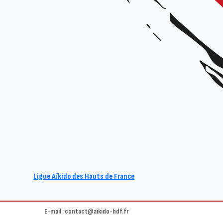
Stage pour tous en l’honneur du
Animé par :
Jean-Pierre LAFONT 6° dan CEN & Dominique WATTELLE 6°dan
Date et horaires :
Samedi 21 septembre 2024 de 9h30 à 11h30 / de 15h à 18h
Dimanche 22€ septembre 2024 de 9h30 à 12h
Lieu :
Dojo de Mouvaux, 35 Rue Mirabeau, 59420 Mouvaux
Organisateur :
Ligue Hauts-de-France & club de Mouvaux
Tarif :
15€ le stage complet
Ligue Aïkido des Hauts de France
Restauration sur place le samedi midi. Pour réserver le repas (« Po
Site : www.aikido-hdf.fr
E-mail : contact@aikido-hdf.fr