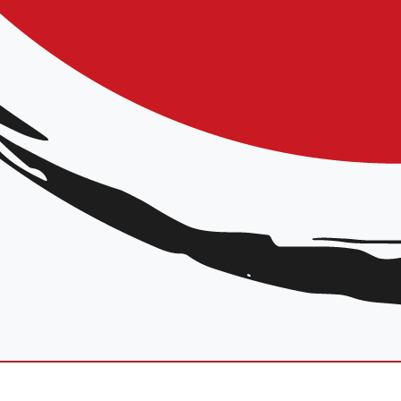
 6° dan de Dominique WATTELLE
ké bowl » ou Pizza 15€) merci de réserver au plus tard pour le 15 septembre.