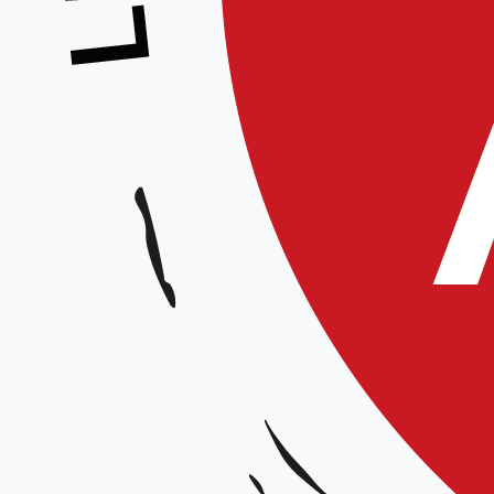
Stage animé par Greg Habert
Animateur :
Greg Habert
Date et horaires :
Le 10 décembre de 9h30 à 12h puis de 14h30 à 17h
Lieu :
Dojo Albert Robida, 1 bis rue Rouget de Lisle, Compiègne – 60200
Organisateur :
Aïkido clubs de Compiègne
Tarif :
15€ la demi-journée, 20€ la journée