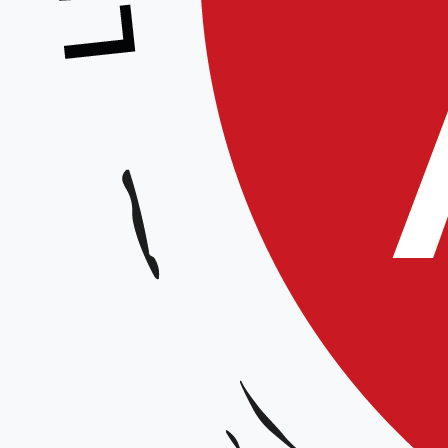
STAGE POUR TOUS
STAGE AÏKIDO POUR TOUS

Organisé par la Commission Seniors de la Ligue des Hauts-de-Fr
Pratique pour tous, la pratique seniors sera abordée

Dans le cadre du partenariat FFAB les séniors non licenciés s
Animé par
