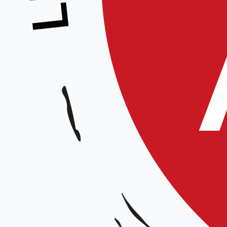
Stage préparation 1° et 2° dan
Animé par :
Équipe technique régionale
Participation à la journée souhaitée
Date et horaires :
Samedi 17 mai 2025 de 9h30 à 12h15 / 15h à 18h
Lieu :
Gymnase Albert ROBIDA, 1 bis rue Rouget de Lisle, 60200 Compiègne
Organisateur :
Ligue Hauts-de-France