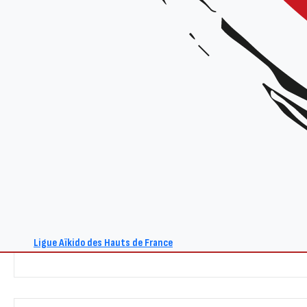
Tarif :
15€
Renseignements :
Site : www.aikido-hdf.fr
E-mail : act@aikido-hdf.fr
+ Ajouter à mon Agenda Google
Ligue Aïkido des Hauts de France