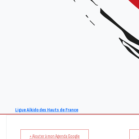
Tarif :
gratuit
Renseignements :
Site : www.aikido-hdf.fr
E-mail : act@aikido-hdf.fr
Ligue Aïkido des Hauts de France
+ Ajouter à mon Agenda Google