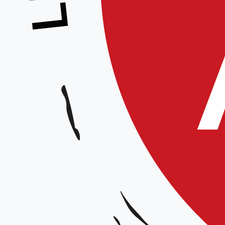
Stage de rentrée – Animation Jean-Mari
Stage rentrée & AG FA
Animé par :
Jean-Marie Bobo – 6e dan
Date et horaires :
Le 23 septembre 2023 de 10h à 12h
Lieu :
Dojo de Baisieux, Espace Suzanne Régnier 280, Chemin d’Ogimont – 59780
Organisateur :
Aïkido Club de Baisieux