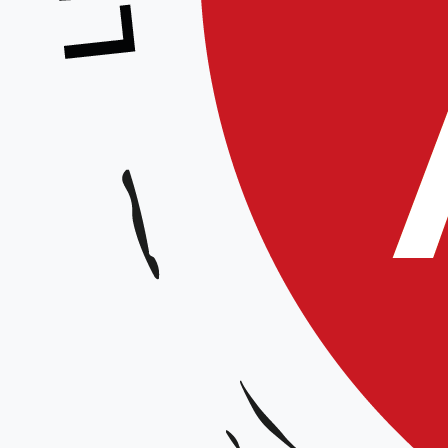
Stage de Sempaï-kohaï – Equipe techniq
Animateur :
Julien Dhuy 4e dan et Jean Philippe Whal 5e dan
Date et horaires :
Le samedi 4 mars 2023, 14h30-17h
Lieu :
Dojo de Mouvaux, 35 rue Mirabeau, 59 421
Organisateur :
Aïkido club de Mouvaux
Tarif :
10€