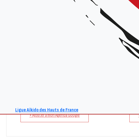
Renseignements :
Site : www.aikido-hdf.fr
E-mail : act@aikido-hdf.fr
Ligue Aïkido des Hauts de France
+ Ajouter à mon Agenda Google