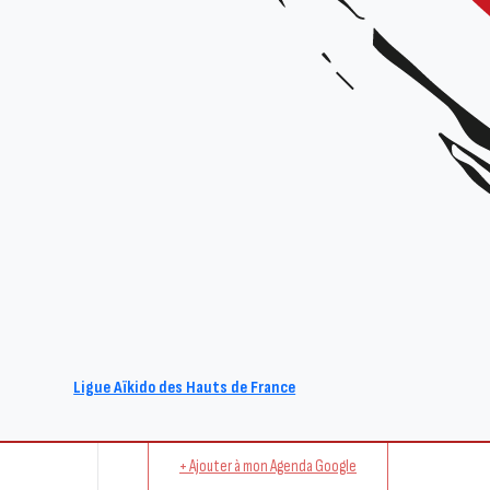
Tarif :
10€
Renseignements :
Site : www.aikido-hdf.fr
E-mail : act@aikido-hdf.fr
Ligue Aïkido des Hauts de France
+ Ajouter à mon Agenda Google