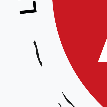
Stage de Sempaï-kohaï – Equipe 
Animateur :
Julien Dhuy 4e dan et Jean Philippe Whal 5e dan
Date et horaires :
Le samedi 4 mars 2023, 14h30-17h
Lieu :
Dojo de Mouvaux, 35 rue Mirabeau, 59 421
Organisateur :
Aïkido club de Mouvaux