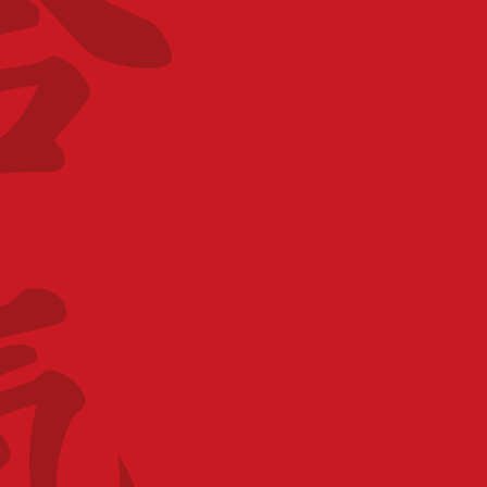
TARIF
10.00 €
LIEU
Salle Pierre de Coubertin à Mouvaux
Salle Pierre de Coubertin Rue Mirabeau 59420
Mouvaux
CATÉGORIE
Animation grand public/Equipe démo
Stage haut niveau
ORGANISATEUR
CID Flandres-Artois