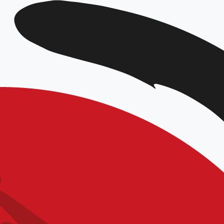
DATE
Mar 04 2023
Expiré!
HEURE
14h30 - 17h00