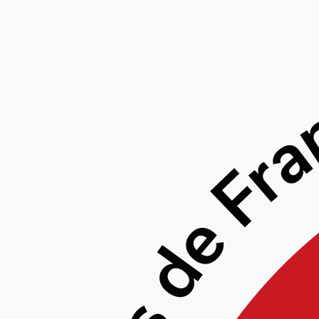
VITALSPORT Décathlon – équipe démo – 
et Noyelles Godault
VITALSPORT Décathlon – animé par les enseignants et pratiquants des clubs du CiD Fland
les samedi et dimanche 11 et 12 septembre 2021 de 10h à 17h
Decatlon Campus de Villeneuve d’Ascq
inscriptions et planning auprès d’Othman SASSI othmansassi@gmail.com