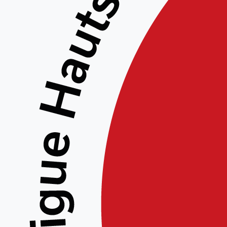
VITALSPORT Noyelles Godault animé par Caroline Guichet ( caroline.guichet@gmail.com)
(wendydesmulliez@gmail.com)
sur la zac du bord des eaux, . 62110 NOYELLES GODAULT