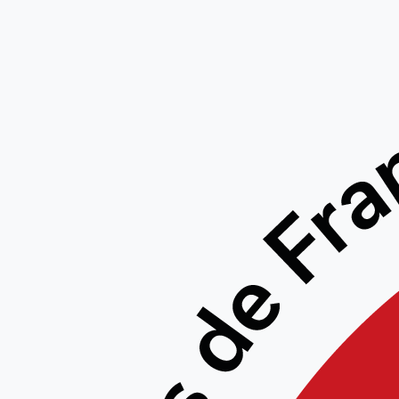
Insc
passa