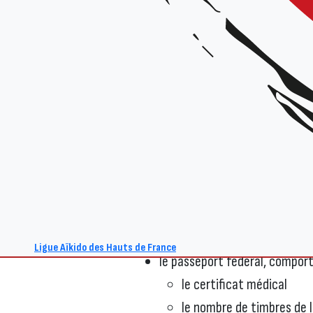
2023 pour les 1er et 2ème dan
(or
et 11 juin2023
pour les
3ème et 4
D
élais d’inscription
:
pour les
3ème et 4ème dan
, 
l’avance
– les inscriptions s
pour les
1er et 2ème dan
, l’i
l’avance
, soit
pour le 17 avri
Le
dossier d’inscription
se compo
la fiche d’inscription, dûmen
Ligue Aïkido des Hauts de France
le passeport fédéral, compor
le certificat médical
le nombre de timbres de 