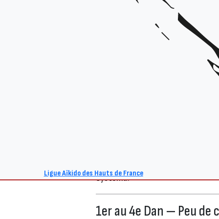
Suite à une mise en conformité av
s’inscrire individuellement à un e
décembre 2025 a validé un nouvea
janvier 2026. Il concerne tous les
Ligue Aïkido des Hauts de France
Systema.
1er au 4e Dan — Peu de