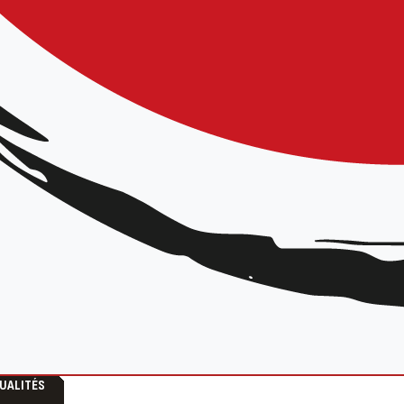
s clubs restent ouverts. La liste des clubs et leurs créneaux 
itez pas à rendre visite aux clubs de la région qui vous accueil
TUALITÉS