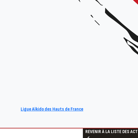
C’est l’été mais quelque
Ligue Aïkido des Hauts de France
calendrier estival. N’hés
REVENIR À LA LISTE DES AC